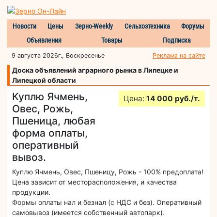
Новости
Цены
Зерно-Weekly
Сельхозтехника
Форумы
Объявления
Товары
Подписка
9 августа 2026г., Воскресенье
Реклама на сайте
Доска объявлений аграрного рынка в Липецке и
Липецкой области
Куплю Ячмень,
Цена:
14 000 руб./т.
Овес, Рожь,
Пшеница, любая
форма оплаты,
оперативный
вывоз.
Куплю Ячмень, Овес, Пшеницу, Рожь - 100% предоплата!
Цена зависит от месторасположения, и качества
продукции.
Формы оплаты нал и безнал (с НДС и без). Оперативный
самовывоз (имеется собственный автопарк).