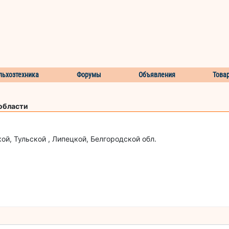
льхозтехника
Форумы
Объявления
Това
 области
, Тульской , Липецкой, Белгородской обл.