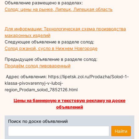
Объявление размещено в разделах:
Солод: цены на рынке, Липецк, Липецкая область
Для информации: Технологическая схема производства
макаронных изделий
Следующее объявление в разделе солод:
Солод ржаной, сусло в Нижнем Новгороде
Предыдущее объявление в разделе солод:
Продаём солод пивоваренный
Адрес объявления: https://lipetsk.zol.ru/Prodazha/Solod-1-
klassa-pivovarennyj-v-luboj-
region_Prodam_solod_7852126.html
Цены на баннерную и текстовую рекламу на доске
объявлений
Поиск по доске объявлений
Найти